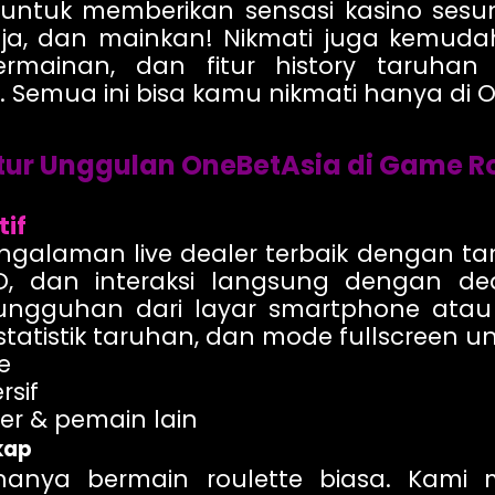
 untuk memberikan sensasi kasino se
h meja, dan mainkan! Nikmati juga kemu
l permainan, dan fitur history tar
. Semua ini bisa kamu nikmati hanya di 
itur Unggulan OneBetAsia di Game R
tif
galaman live dealer terbaik dengan ta
HD, dan interaksi langsung dengan dea
ngguhan dari layar smartphone atau de
 statistik taruhan, dan mode fullscreen 
e
rsif
ler & pemain lain
gkap
hanya bermain roulette biasa. Kami 