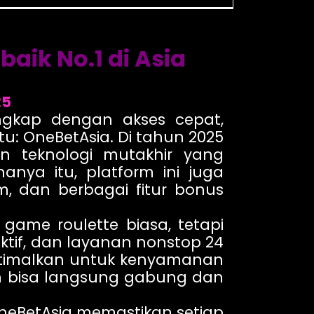
baik No.1 di Asia
25
engkap dengan akses cepat,
 OneBetAsia. Di tahun 2025
an teknologi mutakhir yang
anya itu, platform ini juga
, dan berbagai fitur bonus
ame roulette biasa, tetapi
ktif, dan layanan nonstop 24
ioptimalkan untuk kenyamanan
pun bisa langsung gabung dan
OneBetAsia memastikan setiap