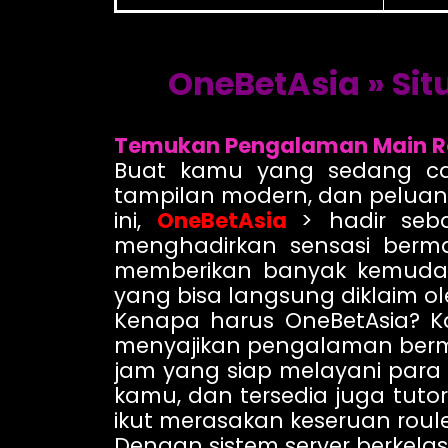
OneBetAsia » Sit
Temukan Pengalaman Main Rou
Buat kamu yang sedang cari
tampilan modern, dan pelua
ini,
OneBetAsia
> hadir seb
menghadirkan sensasi bermai
memberikan banyak kemudaha
yang bisa langsung diklaim ol
Kenapa harus OneBetAsia? K
menyajikan pengalaman bermain
jam yang siap melayani para b
kamu, dan tersedia juga tuto
ikut merasakan keseruan ro
Dengan sistem server berkela