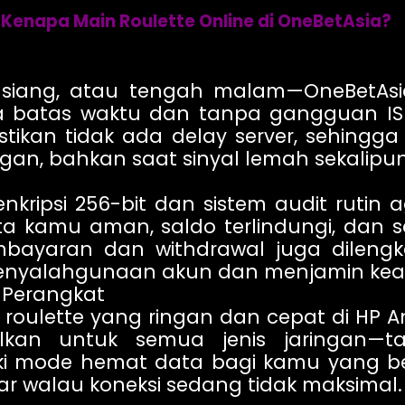
Kenapa Main Roulette Online di OneBetAsia?
 siang, atau tengah malam—OneBetAsia 
 batas waktu dan tanpa gangguan ISP, 
astikan tidak ada delay server, sehing
ngan, bahkan saat sinyal lemah sekalipun
nkripsi 256-bit dan sistem audit rutin 
ta kamu aman, saldo terlindungi, dan s
mbayaran dan withdrawal juga dilengka
 penyalahgunaan akun dan menjamin k
 Perangkat
ulette yang ringan dan cepat di HP Andr
lkan untuk semua jenis jaringan—t
iki mode hemat data bagi kamu yang 
ar walau koneksi sedang tidak maksimal.